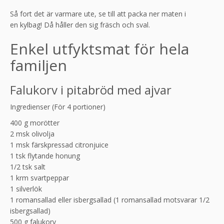
Så fort det är varmare ute, se till att packa ner maten i
en kylbag! Då håller den sig fräsch och sval.
Enkel utfyktsmat för hela
familjen
Falukorv i pitabröd med ajvar
Ingredienser (För 4 portioner)
400 g morötter
2 msk olivolja
1 msk färskpressad citronjuice
1 tsk flytande honung
1/2 tsk salt
1 krm svartpeppar
1 silverlök
1 romansallad eller isbergsallad (1 romansallad motsvarar 1/2
isbergsallad)
500 g falukorv