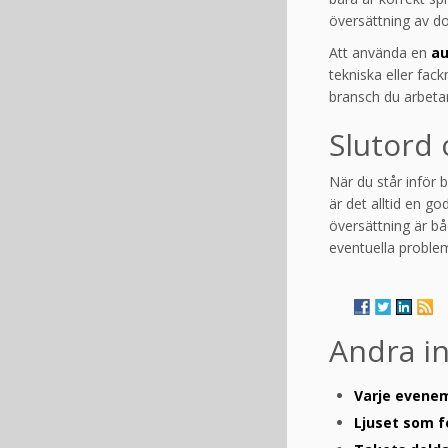
översättning av do
Att använda en
au
tekniska eller fac
bransch du arbeta
Slutord 
När du står inför 
är det alltid en go
översättning är bå
eventuella problem
Andra i
Varje evenem
Ljuset som 