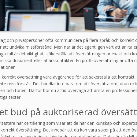
tag och privatpersoner ofta kommunicera på flera språk och korrekt 
 att undvika missförstånd. Men när är det egentligen värt att anlita e
a fall är det viktigt att säkerställa att översättningen är exakt och kor
idiska dokument eller affärskontakter. En proffsöversättning är ofta 
uationer.
 korrekt översättning vara avgörande för att säkerställa att kontrakt,
nte missförstås. Det handlar inte bara om att översätta ord, utan oc
en och tonen. Därför bör du alltid överväga att anlita en professionel
tiga texter.
et bud på auktoriserad översät
sättare har certifiering som visar att de har den kunskap och experti
korrekt översättning. Det innebär att du kan vara säker på att den öv
åkligt, utan även juridiskt bindande, om det behövs. Detta är särskilt v