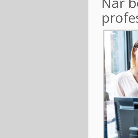
När b
profe