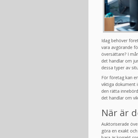
Idag behöver före
vara avgörande för
översättare? I mång
det handlar om jur
dessa typer av sit
För företag kan en
viktiga dokument i
den rätta innebörd
det handlar om vik
När är d
Auktoriserade över
göra en exakt och 
bara är korrekt spr