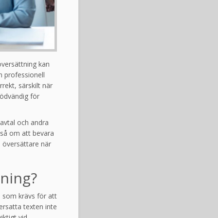
översättning kan
n professionell
rekt, särskilt när
nödvändig för
 avtal och andra
kså om att bevara
l översättare när
tning?
s som krävs för att
ersatta texten inte
iktigt vid