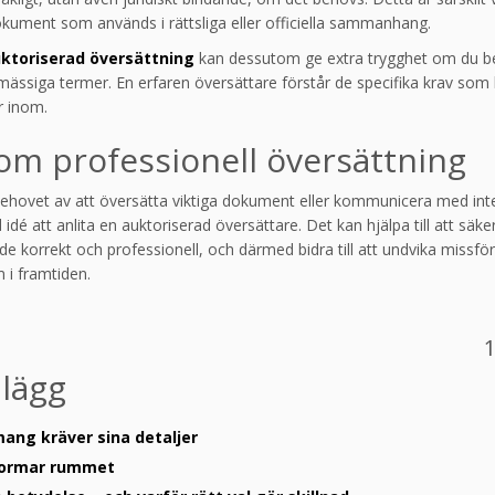
kument som används i rättsliga eller officiella sammanhang.
ktoriserad översättning
kan dessutom ge extra trygghet om du b
kmässiga termer. En erfaren översättare förstår de specifika krav som 
r inom.
om professionell översättning
behovet av att översätta viktiga dokument eller kommunicera med inte
d idé att anlita en auktoriserad översättare. Det kan hjälpa till att säker
de korrekt och professionell, och därmed bidra till att undvika missfö
 i framtiden.
1
nlägg
ang kräver sina detaljer
formar rummet