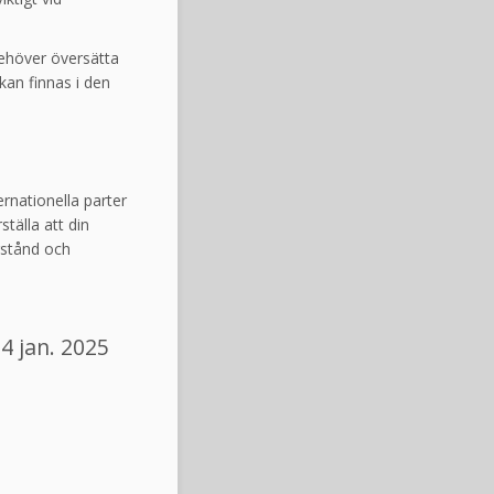
ehöver översätta
kan finnas i den
rnationella parter
ställa att din
rstånd och
4 jan. 2025