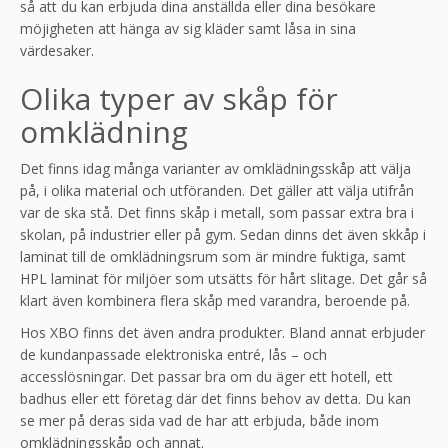
så att du kan erbjuda dina anställda eller dina besökare
möjigheten att hänga av sig kläder samt låsa in sina
värdesaker.
Olika typer av skåp för
omklädning
Det finns idag många varianter av omklädningsskåp att välja
på, i olika material och utföranden. Det gäller att välja utifrån
var de ska stå. Det finns skåp i metall, som passar extra bra i
skolan, på industrier eller på gym. Sedan dinns det även skkåp i
laminat till de omklädningsrum som är mindre fuktiga, samt
HPL laminat för miljöer som utsätts för hårt slitage. Det går så
klart även kombinera flera skåp med varandra, beroende på.
Hos XBO finns det även andra produkter. Bland annat erbjuder
de kundanpassade elektroniska entré, lås – och
accesslösningar. Det passar bra om du äger ett hotell, ett
badhus eller ett företag där det finns behov av detta. Du kan
se mer på deras sida vad de har att erbjuda, både inom
omklädningsskåp och annat.