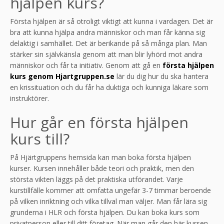
hjälpen kurs?
Första hjälpen är så otroligt viktigt att kunna i vardagen. Det är
bra att kunna hjälpa andra människor och man får känna sig
delaktig i samhället. Det är berikande på så många plan. Man
stärker sin självkänsla genom att man blir lyhörd mot andra
människor och får ta initiativ. Genom att gå en
första hjälpen
kurs genom Hjartgruppen.se
lär du dig hur du ska hantera
en krissituation och du får ha duktiga och kunniga läkare som
instruktörer.
Hur går en första hjälpen
kurs till?
På Hjärtgruppens hemsida kan man boka första hjälpen
kurser. Kursen innehåller både teori och praktik, men den
största vikten läggs på det praktiska utförandet. Varje
kurstillfälle kommer att omfatta ungefär 3-7 timmar beroende
på vilken inriktning och vilka tillval man väljer. Man får lära sig
grunderna i HLR och första hjälpen. Du kan boka kurs som
privatperson eller till ditt företag. När man går den här kursen